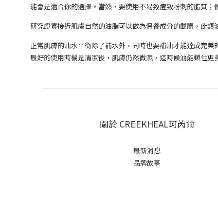
能會是適合你的選擇。當然，要使用不易致痘致粉刺的脂質；
研究證實接近肌膚自然的油脂可以做為保養成分的載體，此類
正常肌膚的油水平衡除了補水外，同時也要補油才能達成完美
最好的使用時機是清潔後，肌膚仍然微濕，這時候油能鎖住更
關於 CREEKHEAL珂芮爾
最新消息
品牌故事