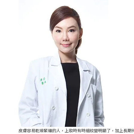
皮膚容易乾燥緊繃的人，上妝時有時細紋變明顯了，加上長期