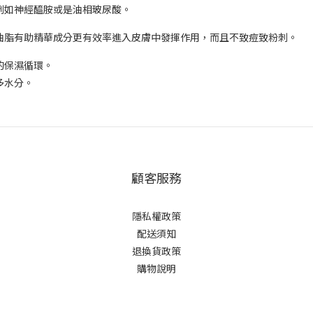
例如神經醯胺或是油相玻尿酸。
油脂有助精華成分更有效率進入皮膚中發揮作用，而且不致痘致粉刺。
的保濕循環。
多水分。
顧客服務
隱私權政策
配送須知
退換貨政策
購物說明