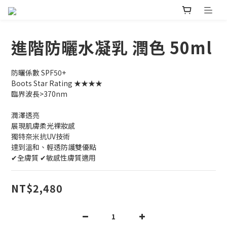
進階防曬水凝乳 潤色 50ml
防曬係數 SPF50+
Boots Star Rating ★★★★
臨界波長>370nm
潤澤透亮
展現肌膚柔光裸妝感
獨特奈米抗UV技術
達到溫和、輕透防護雙優點
✔全膚質 ✔敏感性膚質適用
NT$2,480