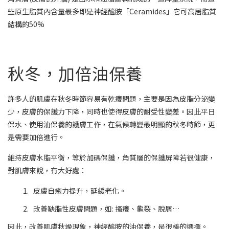
些原生脂質內含量最多即是神經醯胺「
Ceramides
」它可高居脂質
結構的
50%
秋冬，加倍油保養
許多人的肌膚在秋冬時節容易有乾癢問題，主要是因為皮脂分泌變
少，皮膚的保護力下降，同時也使得皮膚的耐受性變差。因此平日
保水、使用油保養的護膚工作，在氣候轉變最明顯的秋冬時節，更
是需要加倍進行。
維持皮膚水脂平衡，等於加碼保護，角質層的保護屏障若很健康，
對肌膚來說，有大好處：
1.
皮膚自癒力提升，延緩老化。
2.
改善缺脂性皮膚問題，如
:
搔癢、龜裂、脫屑
…
因此，改善肌膚秋燥現象，神經醯胺的油保養，是很棒的選擇。