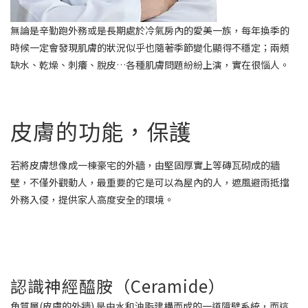
無論是辛勤跑外務或是長期處於冷氣房內的愛美一族，每年換季的
時候一定會發現肌膚的狀況似乎也隨著季節變化顯得不穩定；兩頰
缺水、乾燥、刺癢、脫皮
…
各種肌膚問題紛紛上演，實在很惱人。
皮膚的功能，保護
若將皮膚想像成一棟豪宅的外牆，由堅固厚實上等磚瓦砌成的牆
壁，不僅外觀動人，最重要的它是可以為屋內的人，遮風避雨抵擋
外務入侵，提供家人高度安全的環境。
認識神經醯胺（
Ceramide
）
角質層
(
皮膚的外牆
)
是由水和油脂建構而成的一道障壁系統，而這