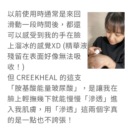
以前使用時通常是來回
滑動一段時間後，都還
可以感受到我的手在臉
上溜冰的感覺
XD (
精華液
殘留在表面好像無法吸
收！
)
但
CREEKHEAL
的這支
「胺基酸能量玻尿酸」，是讓我在
臉上輕撫幾下就能慢慢「滲透」進
入我肌膚，用「滲透」這兩個字真
的是一點也不誇張！