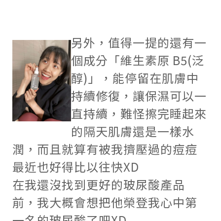
另外，值得一提的還有一
個成分「維生素原
B5(
泛
醇
)
」，能停留在肌膚中
持續修復，讓保濕可以一
直持續，難怪擦完睡起來
的隔天肌膚還是一樣水
潤，而且就算有被我擠壓過的痘痘
最近也好得比以往快
XD
在我還沒找到更好的玻尿酸產品
前，我大概會想把他榮登我心中第
一名的玻尿酸了吧
XD