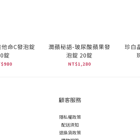
維他命C發泡錠
潤蘋秘語-玻尿酸蘋果發
珍白
20錠
泡錠 20錠
T$980
NT$1,280
顧客服務
隱私權政策
配送須知
退換貨政策